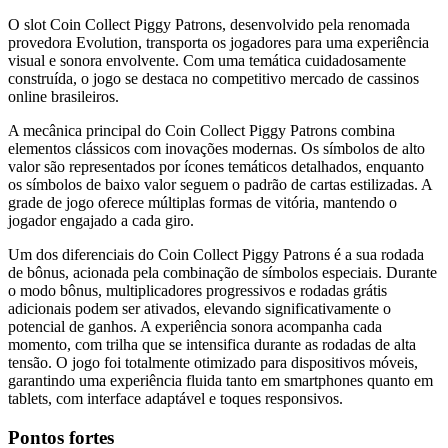
O slot Coin Collect Piggy Patrons, desenvolvido pela renomada
provedora Evolution, transporta os jogadores para uma experiência
visual e sonora envolvente. Com uma temática cuidadosamente
construída, o jogo se destaca no competitivo mercado de cassinos
online brasileiros.
A mecânica principal do Coin Collect Piggy Patrons combina
elementos clássicos com inovações modernas. Os símbolos de alto
valor são representados por ícones temáticos detalhados, enquanto
os símbolos de baixo valor seguem o padrão de cartas estilizadas. A
grade de jogo oferece múltiplas formas de vitória, mantendo o
jogador engajado a cada giro.
Um dos diferenciais do Coin Collect Piggy Patrons é a sua rodada
de bônus, acionada pela combinação de símbolos especiais. Durante
o modo bônus, multiplicadores progressivos e rodadas grátis
adicionais podem ser ativados, elevando significativamente o
potencial de ganhos. A experiência sonora acompanha cada
momento, com trilha que se intensifica durante as rodadas de alta
tensão. O jogo foi totalmente otimizado para dispositivos móveis,
garantindo uma experiência fluida tanto em smartphones quanto em
tablets, com interface adaptável e toques responsivos.
Pontos fortes