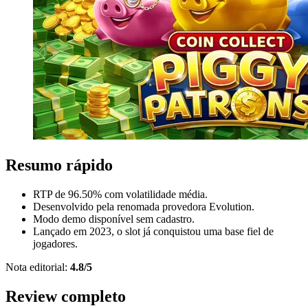
Resumo rápido
RTP de 96.50% com volatilidade média.
Desenvolvido pela renomada provedora Evolution.
Modo demo disponível sem cadastro.
Lançado em 2023, o slot já conquistou uma base fiel de
jogadores.
Nota editorial:
4.8/5
Review completo